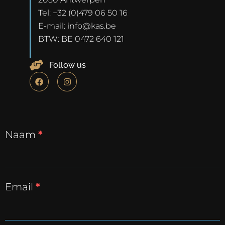
Tel: +32 (0)479 06 50 16
E-mail:
info@kas.be
BTW: BE 0472 640 121
Follow us
F
I
a
n
c
s
e
t
b
a
o
g
o
r
k
a
Naam
*
m
Email
*